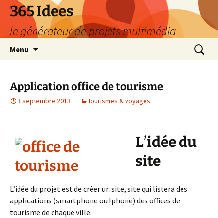
Aller
365 Idees
au
le générateur de projets multimédia
contenu
Recherc
Menu
Application office de tourisme
3 septembre 2013
tourismes & voyages
L’idée du
site
L’idée du projet est de créer un site, site qui listera des
applications (smartphone ou Iphone) des offices de
tourisme de chaque ville.