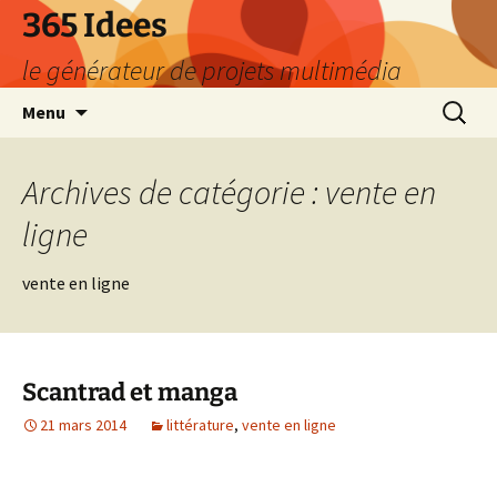
Aller
365 Idees
au
le générateur de projets multimédia
contenu
Recherc
Menu
Archives de catégorie : vente en
ligne
vente en ligne
Scantrad et manga
21 mars 2014
littérature
,
vente en ligne