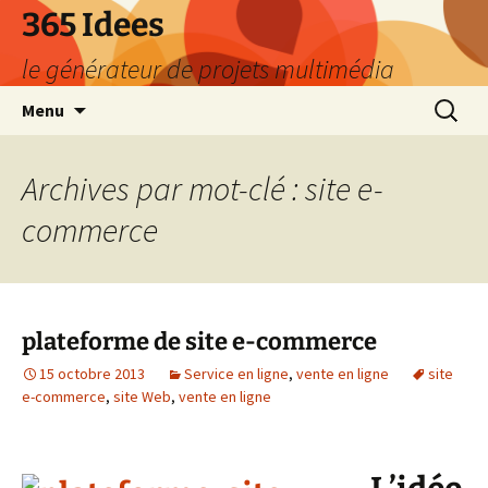
Aller
365 Idees
au
le générateur de projets multimédia
contenu
Recherc
Menu
Archives par mot-clé : site e-
commerce
plateforme de site e-commerce
15 octobre 2013
Service en ligne
,
vente en ligne
site
e-commerce
,
site Web
,
vente en ligne