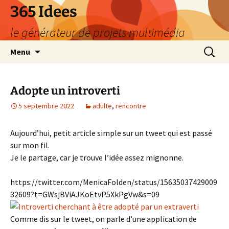
Aller
365 Idees
au
le générateur de projets multimédia
contenu
Recherc
Menu
Adopte un introverti
5 septembre 2022
adulte
,
rencontre
Aujourd’hui, petit article simple sur un tweet qui est passé
sur mon fil.
Je le partage, car je trouve l’idée assez mignonne.
https://twitter.com/MenicaFolden/status/15635037429009
32609?t=GWsjBViAJKoEtvP5XkPgVw&s=09
Comme dis sur le tweet, on parle d’une application de