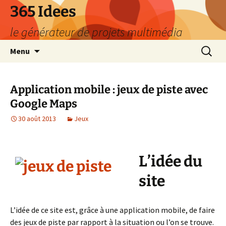
Aller
365 Idees
au
le générateur de projets multimédia
contenu
Recherc
Menu
Application mobile : jeux de piste avec
Google Maps
30 août 2013
Jeux
L’idée du
site
L’idée de ce site est, grâce à une application mobile, de faire
des jeux de piste par rapport à la situation ou l’on se trouve.