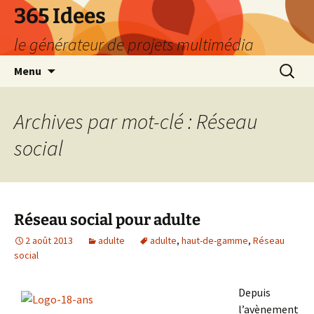
Aller
365 Idees
au
le générateur de projets multimédia
contenu
Recherc
Menu
Archives par mot-clé : Réseau
social
Réseau social pour adulte
2 août 2013
adulte
adulte
,
haut-de-gamme
,
Réseau
social
Depuis
l’avènement