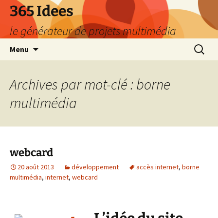
Aller
365 Idees
au
le générateur de projets multimédia
contenu
Recherc
Menu
Archives par mot-clé : borne
multimédia
webcard
20 août 2013
développement
accès internet
,
borne
multimédia
,
internet
,
webcard