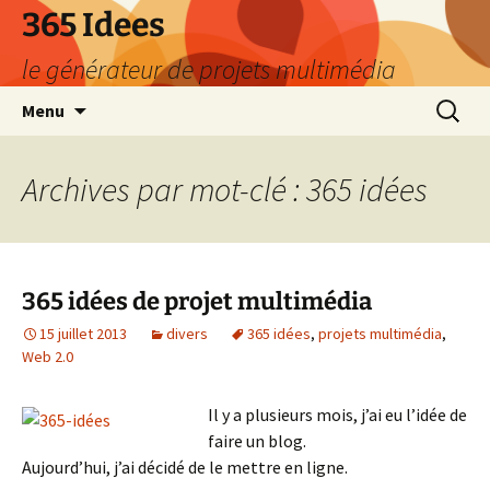
Aller
365 Idees
au
le générateur de projets multimédia
contenu
Recherc
Menu
Archives par mot-clé : 365 idées
365 idées de projet multimédia
15 juillet 2013
divers
365 idées
,
projets multimédia
,
Web 2.0
Il y a plusieurs mois, j’ai eu l’idée de
faire un blog.
Aujourd’hui, j’ai décidé de le mettre en ligne.