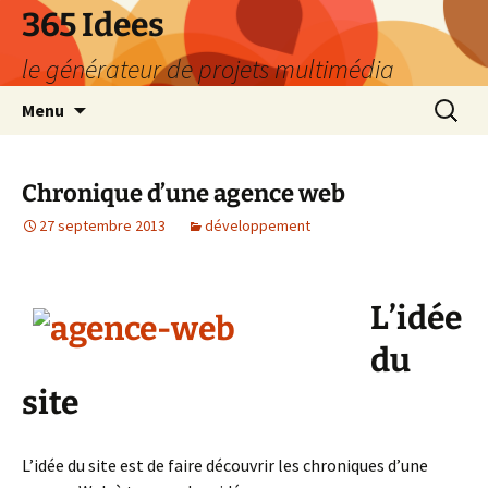
Aller
365 Idees
au
le générateur de projets multimédia
contenu
Recherc
Menu
Chronique d’une agence web
27 septembre 2013
développement
L’idée
du
site
L’idée du site est de faire découvrir les chroniques d’une