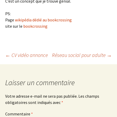
C’est un concept que je trouve génial.
PS:
Page
wikipédia dédié au bookcrossing
site sur le
bookcrossing
Navigation
←
CV vidéo annonce
Réseau social pour adulte
→
des
Laisser un commentaire
articles
Votre adresse e-mail ne sera pas publiée.
Les champs
obligatoires sont indiqués avec
*
Commentaire
*