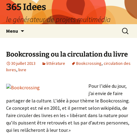
Aller
365 Idees
au
le générateur de projets multimédia
contenu
Recherc
Menu
Bookcrossing ou la circulation du livre
30 juillet 2013
littérature
Bookcrossing
,
circulation des
livres
,
livre
Pour l’idée du jour,
j’ai envie de faire
partager de la culture. L’idée à pour thème le Bookcrossing.
Ce concept est né en 2001, et il permet selon wikipédia, de
faire circuler des livres en les « libérant dans la nature pour
qu’ils puissent être retrouvés et lus par d’autres personnes,
qui les relâcheront à leur tour.»