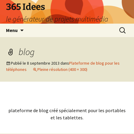
Aller
365 Idees
au
le générateur de projets multimédia
contenu
Recherc
Menu
blog
Publié le
8 septembre 2013
dans
Plateforme de blog pour les
téléphones
Pleine résolution (400 × 300)
plateforme de blog créé spécialement pour les portables
et les tablettes.