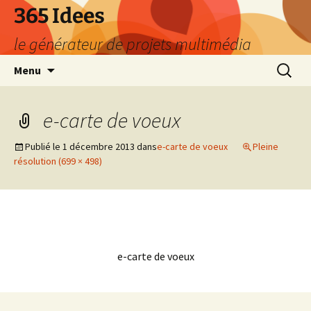
Aller
365 Idees
au
le générateur de projets multimédia
contenu
Recherc
Menu
e-carte de voeux
Publié le
1 décembre 2013
dans
e-carte de voeux
Pleine
résolution (699 × 498)
e-carte de voeux