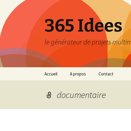
Aller
au
contenu
365 Idees
le générateur de projets multi
Accueil
A propos
Contact
documentaire