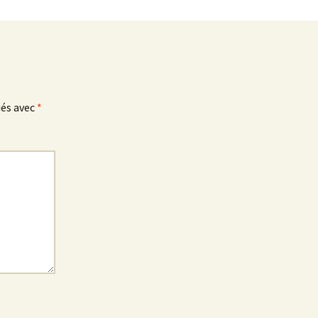
ués avec
*