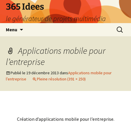
Aller
365 Idees
au
le générateur de projets multimédia
contenu
Recherc
Menu
Applications mobile pour
l’entreprise
Publié le
19 décembre 2013
dans
Applications mobile pour
l’entreprise
Pleine résolution (391 × 250)
Création d’applications mobile pour l’entreprise.